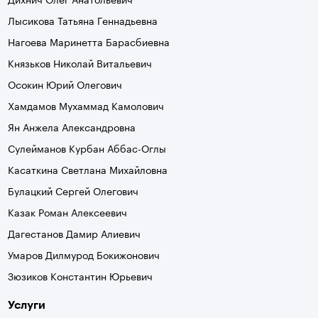
Лысикова Татьяна Геннадьевна
Нагоева Маринетта Барасбиевна
Князьков Николай Витальевич
Осокин Юрий Олегович
Хамдамов Мухаммад Камолович
Ян Анжела Александровна
Сулейманов Курбан Аббас-Оглы
Касаткина Светлана Михайловна
Булацкий Сергей Олегович
Казак Роман Алексеевич
Дагестанов Дамир Алиевич
Умаров Дилмурод Бокижонович
Зюзиков Константин Юрьевич
Услуги