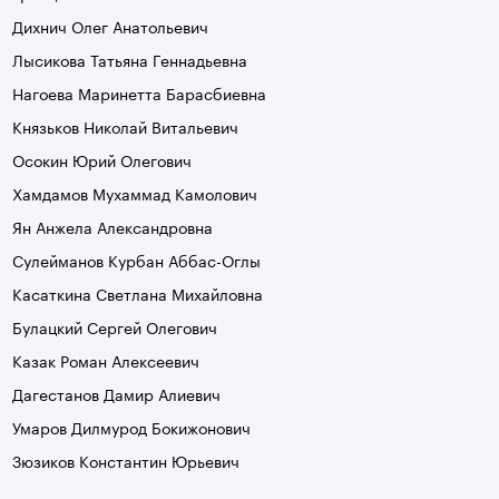
Дихнич Олег Анатольевич
Лысикова Татьяна Геннадьевна
Нагоева Маринетта Барасбиевна
Князьков Николай Витальевич
Осокин Юрий Олегович
Хамдамов Мухаммад Камолович
Ян Анжела Александровна
Сулейманов Курбан Аббас-Оглы
Касаткина Светлана Михайловна
Булацкий Сергей Олегович
Казак Роман Алексеевич
Дагестанов Дамир Алиевич
Умаров Дилмурод Бокижонович
Зюзиков Константин Юрьевич