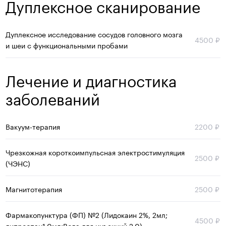
Дуплексное сканирование
Дуплексное исследование сосудов головного мозга
4500
₽
и шеи с функциональными пробами
Лечение и диагностика
заболеваний
Вакуум-терапия
2200
₽
Чрезкожная короткоимпульсная электростимуляция
2500
₽
(ЧЭНС)
Магнитотерапия
2500
₽
Фармакопунктура (ФП) №2 (Лидокаин 2%, 2мл;
4500
₽
дипроспан1.0мл;Вода для инъекций 2.0)