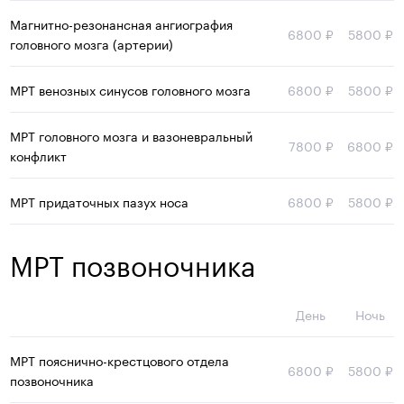
Магнитно-резонансная ангиография
6800
₽
5800
₽
головного мозга (артерии)
МРТ венозных синусов головного мозга
6800
₽
5800
₽
МРТ головного мозга и вазоневральный
7800
₽
6800
₽
конфликт
МРТ придаточных пазух носа
6800
₽
5800
₽
МРТ позвоночника
День
Ночь
МРТ пояснично-крестцового отдела
6800
₽
5800
₽
позвоночника