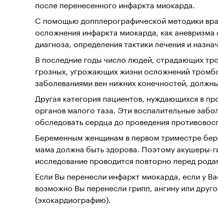
после перенесенного инфаркта миокарда.
С помощью допплерографической методики врач
осложнения инфаркта миокарда, как аневризма 
диагноза, определения тактики лечения и назн
В последние годы число людей, страдающих тр
грозных, угрожающих жизни осложнений тромбо
заболеваниями вен нижних конечностей, должны
Другая категория пациентов, нуждающихся в п
органов малого таза. Эти воспалительные забо
обследовать сердца до проведения противовос
Беременным женщинам в первом триместре бере
мама должна быть здорова. Поэтому акушеры-г
исследование проводится повторно перед родам
Если Вы перенесли инфаркт миокарда, если у Ва
возможно Вы перенесли грипп, ангину или друг
(эхокардиографию).