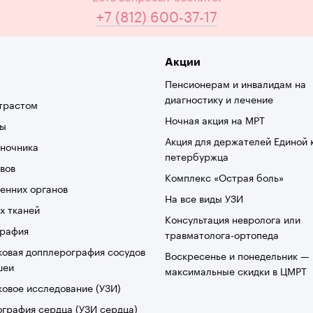
+7 (812) 600-37-17
Акции
Пенсионерам и инвалидам на
диагностику и лечение
трастом
Ночная акция на МРТ
вы
Акция для держателей Единой 
оночника
петербуржца
вов
Комплекс «Острая боль»
енних органов
На все виды УЗИ
х тканей
Консультация невролога или
графия
травматолога-ортопеда
ковая допплерография сосудов
Воскресенье и понедельник —
шеи
максимальные скидки в ЦМРТ
ковое исследование (УЗИ)
графия сердца (УЗИ сердца)