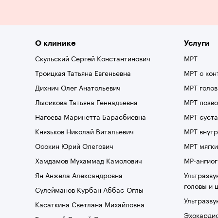
О клинике
Услуги
Скульский Сергей Константинович
МРТ
Троицкая Татьяна Евгеньевна
МРТ с кон
Дихнич Олег Анатольевич
МРТ голо
Лысикова Татьяна Геннадьевна
МРТ позв
Нагоева Маринетта Барасбиевна
МРТ суста
Князьков Николай Витальевич
МРТ внутр
Осокин Юрий Олегович
МРТ мягки
Хамдамов Мухаммад Камолович
МР-ангио
Ян Анжела Александровна
Ультразву
головы и 
Сулейманов Курбан Аббас-Оглы
Ультразву
Касаткина Светлана Михайловна
Эхокардио