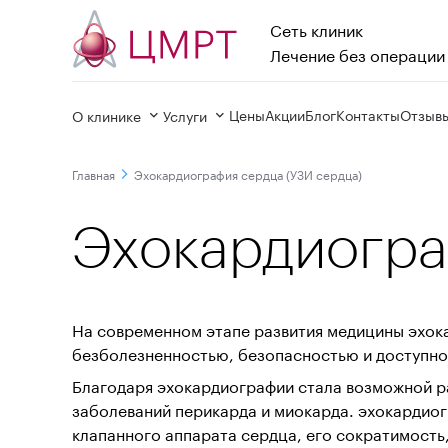
Сеть клиник

Лечение без операции
Цены
Акции
Блог
Контакты
Отзыв
О клинике
Услуги
Главная
Эхокардиография сердца (УЗИ сердца)
Эхокардиогра
На современном этапе развития медицины эхок
безболезненностью, безопасностью и доступно
Благодаря эхокардиографии стала возможной р
заболеваний перикарда и миокарда. эхокардиог
клапанного аппарата сердца, его сократимость