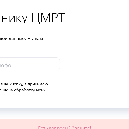
инику ЦМРТ
вои данные, мы вам
лефон
я на кнопку, я принимаю
ение
на обработку моих
Есть вопросы? Звоните!