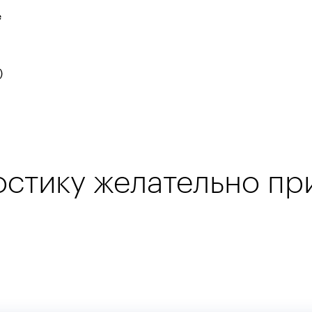
е
)
остику желательно пр