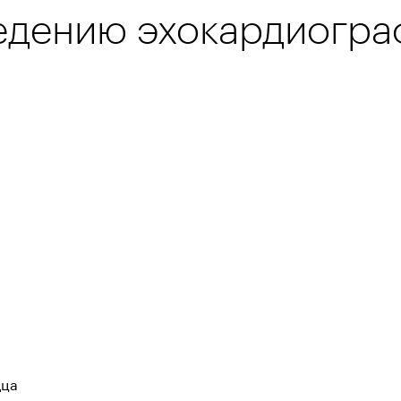
едению эхокардиогра
дца