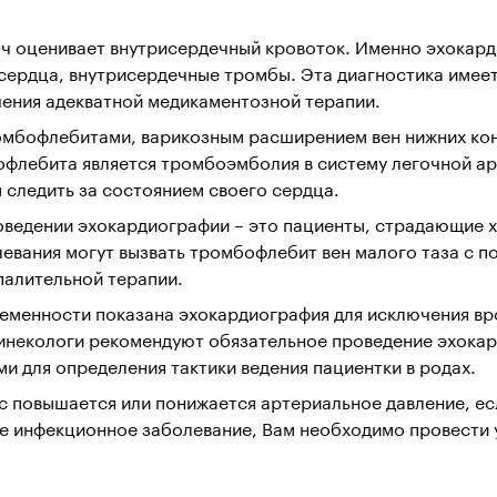
 оценивает внутрисердечный кровоток. Именно эхокарди
сердца, внутрисердечные тромбы. Эта диагностика имее
ачения адекватной медикаментозной терапии.
омбофлебитами, варикозным расширением вен нижних кон
флебита является тромбоэмболия в систему легочной а
 следить за состоянием своего сердца.
роведении эхокардиографии – это пациенты, страдающие
левания могут вызвать тромбофлебит вен малого таза с 
палительной терапии.
менности показана эхокардиография для исключения вр
инекологи рекомендуют обязательное проведение эхока
и для определения тактики ведения пациентки в родах.
с повышается или понижается артериальное давление, ес
ое инфекционное заболевание, Вам необходимо провести