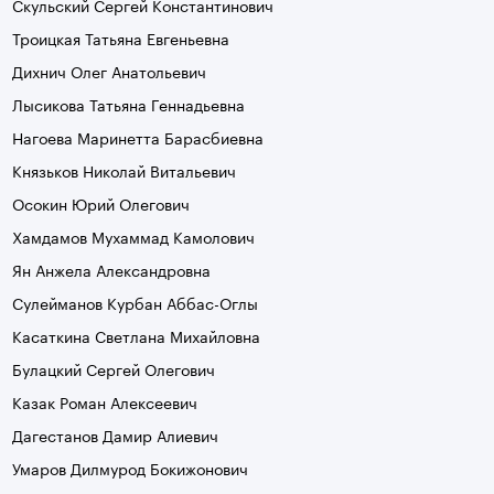
Скульский Сергей Константинович
Троицкая Татьяна Евгеньевна
Дихнич Олег Анатольевич
Лысикова Татьяна Геннадьевна
Нагоева Маринетта Барасбиевна
Князьков Николай Витальевич
Осокин Юрий Олегович
Хамдамов Мухаммад Камолович
Ян Анжела Александровна
Сулейманов Курбан Аббас-Оглы
Касаткина Светлана Михайловна
Булацкий Сергей Олегович
Казак Роман Алексеевич
Дагестанов Дамир Алиевич
Умаров Дилмурод Бокижонович